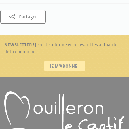
Partager
NEWSLETTER !
Je reste informé en recevant les actualités
de la commune.
JE M'ABONNE !