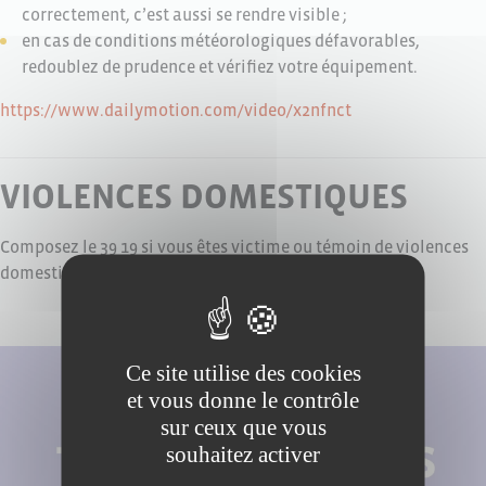
correctement, c’est aussi se rendre visible ;
en cas de conditions météorologiques défavorables,
redoublez de prudence et vérifiez votre équipement.
https://www.dailymotion.com/video/x2nfnct
VIOLENCES DOMESTIQUES
Composez le 39 19 si vous êtes victime ou témoin de violences
domestiques.
Ce site utilise des cookies
et vous donne le contrôle
sur ceux que vous
souhaitez activer