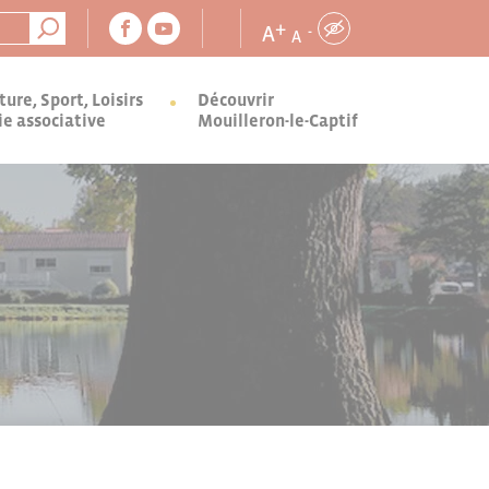
+
A
-
A
ture, Sport, Loisirs
Découvrir
ie associative
Mouilleron-le-Captif