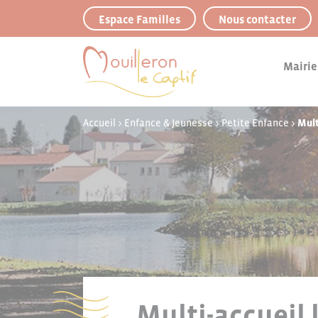
Panneau de gestion des cookies
Espace Familles
Nous contacter
Mairie
Accueil
>
Enfance & Jeunesse
>
Petite Enfance
>
Mult
Multi-accueil 