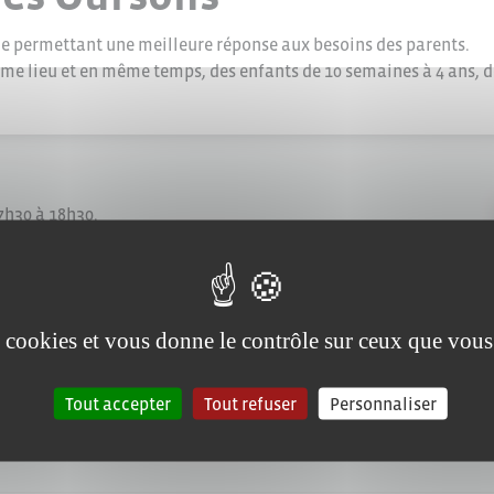
de permettant une meilleure réponse aux besoins des parents.
me lieu et en même temps, des enfants de 10 semaines à 4 ans, d
 7h30 à 18h30.
on le Captif est gérée par
La Roche sur Yon
es cookies et vous donne le contrôle sur ceux que vous
Tout accepter
Tout refuser
Personnaliser