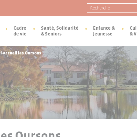
Recherche pour :
Cadre
Santé, Solidarité
Enfance &
Cul
de vie
& Seniors
Jeunesse
& V
i-accueil les Oursons
les Oursons