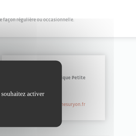
e façon régulière ou occasionnelle.
EN SAVOIR PLUS
Contactez le guichet unique Petite
enfance :
 souhaitez activer
02 51 47 48 66
petiteenfance@larochesuryon.fr