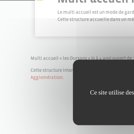
Le multi accueil est un mode de gar
Cette structure accueille dans un mê
Multi accueil « les Oursons » (0 à 4 ans) ouvert de
Cette structure intercommunale située à Mouiller
Agglomération
.
Ce site utilise d