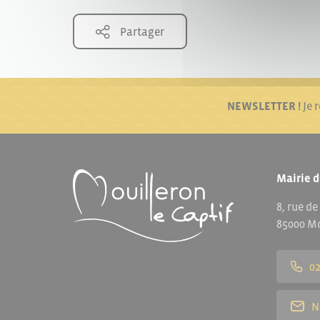
Partager
NEWSLETTER !
Je 
Mairie d
8, rue de
85000 Mo
02
N