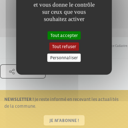
et vous donne le contrôle
sur ceux que vous
souhaitez activer
Tout accepter
Tout refuser
Ce plan de
cadastre
est édité par France Cadastre.
Personnaliser
Partager
NEWSLETTER !
Je reste informé en recevant les actualités
de la commune.
JE M'ABONNE !