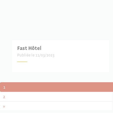
Fast Hôtel
Publiée le 11/03/2023
NAVIGATION DANS LES ARTICLE
1
2
»