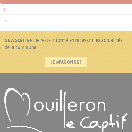
2
»
NEWSLETTER !
Je reste informé en recevant les actualités
de la commune.
JE M'ABONNE !