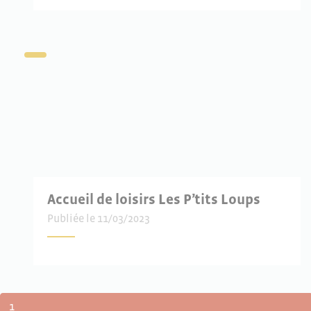
Accueil de loisirs Les P’tits Loups
Publiée le 11/03/2023
NAVIGATION DANS LES ARTICLE
1