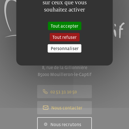
sur ceux que vous
souhaitez activer
Tout accepter
Tout refuser
Personnaliser
Mairie de Mouilleron-le-Captif
8, rue de la Gillonnière
85000 Mouilleron-le-Captif
02 51 31 10 50
Nous contacter
Nous recrutons