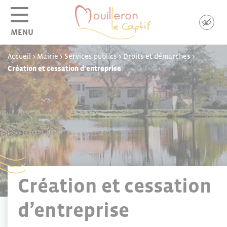
Panneau de gestion des cookies
MENU
Accueil
>
Mairie
>
Services publics
>
Droits et démarches
>
Création et cessation d’entreprise
Création et cessation
d’entreprise