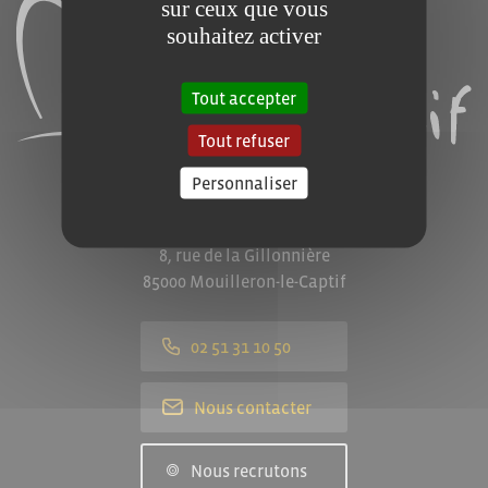
sur ceux que vous
souhaitez activer
Tout accepter
Tout refuser
Personnaliser
Mairie de Mouilleron-le-Captif
8, rue de la Gillonnière
85000 Mouilleron-le-Captif
02 51 31 10 50
Nous contacter
Nous recrutons