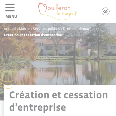
Panneau de gestion des cookies
MENU
Accueil
>
Mairie
>
Services publics
>
Droits et démarches
>
Création et cessation d’entreprise
Création et cessation
d’entreprise