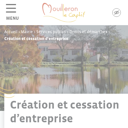
Panneau de gestion des cookies
MENU
Accueil
>
Mairie
>
Services publics
>
Droits et démarches
>
Création et cessation d’entreprise
Création et cessation
d’entreprise