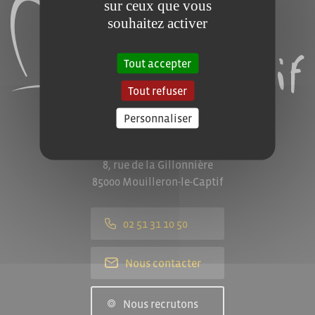
sur ceux que vous
souhaitez activer
Tout accepter
Tout refuser
Personnaliser
Mairie de Mouilleron-le-Captif
8, rue de la Gillonnière
85000 Mouilleron-le-Captif
02 51 31 10 50
Nous contacter
Nous recrutons