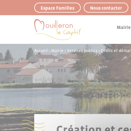
Panneau de gestion des cookies
Espace Familles
Nous contacter
Mairie
Accueil
>
Mairie
>
Services publics
>
Droits et déma
Création et ce