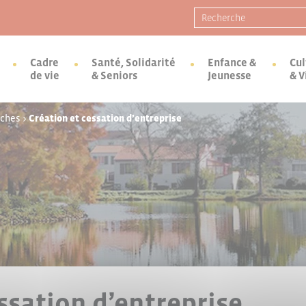
Recherche pour :
Cadre
Santé, Solidarité
Enfance &
Cul
de vie
& Seniors
Jeunesse
& V
rches
>
Création et cessation d’entreprise
ssation d’entreprise