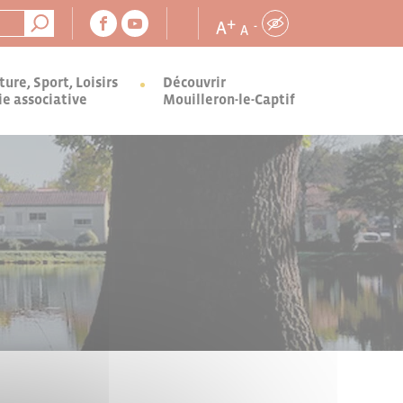
+
A
-
A
ture, Sport, Loisirs
Découvrir
ie associative
Mouilleron-le-Captif