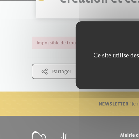
Impossible de trouver la fiche : F31618.xml
Ce site utilise d
Partager
NEWSLETTER !
Je 
Mairie d