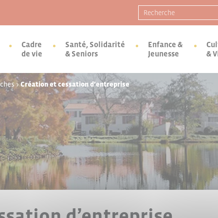
Recherche pour :
Cadre
Santé, Solidarité
Enfance &
Cul
de vie
& Seniors
Jeunesse
& V
rches
>
Création et cessation d’entreprise
ssation d’entreprise