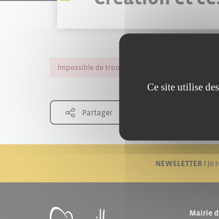
Impossible de trouver la fiche : F32927.xml
Ce site utilise d
Partager
NEWSLETTER !
Je 
Mairie d