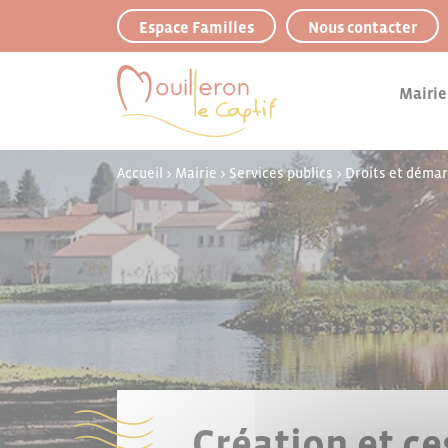
Panneau de gestion des cookies
Espace Familles
Nous contacter
Mairie
Accueil
>
Mairie
>
Services publics
>
Droits et déma
Création et ce