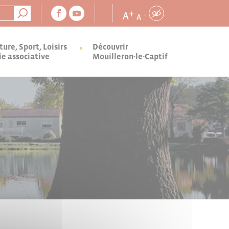
+
A
-
A
ture, Sport, Loisirs
Découvrir
ie associative
Mouilleron-le-Captif