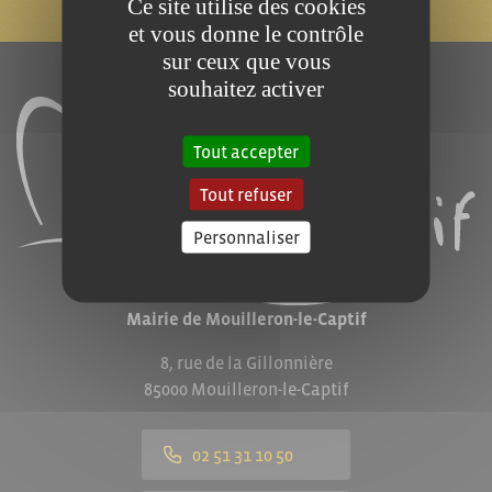
JE M'ABONNE !
Ce site utilise des cookies
et vous donne le contrôle
sur ceux que vous
souhaitez activer
Tout accepter
Tout refuser
Personnaliser
Mairie de Mouilleron-le-Captif
8, rue de la Gillonnière
85000 Mouilleron-le-Captif
02 51 31 10 50