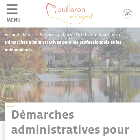
Panneau de gestion des cookies
MENU
Accueil
>
Mairie
>
Services publics
>
Droits et démarches
>
Démarches administratives pour les professionnels et les
indépendants
Démarches
administratives pour