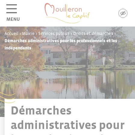
Panneau de gestion des cookies
MENU
Accueil
>
Mairie
>
Services publics
>
Droits et démarches
>
Démarches administratives pour les professionnels et les
indépendants
Démarches
administratives pour