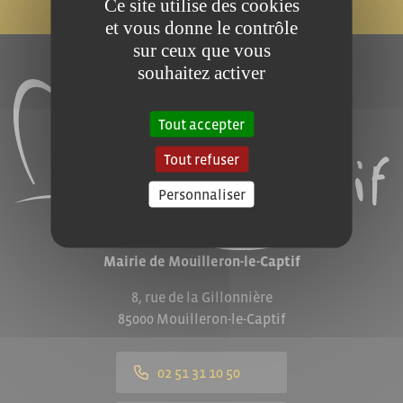
JE M'ABONNE !
Ce site utilise des cookies
et vous donne le contrôle
sur ceux que vous
souhaitez activer
Tout accepter
Tout refuser
Personnaliser
Mairie de Mouilleron-le-Captif
8, rue de la Gillonnière
85000 Mouilleron-le-Captif
02 51 31 10 50