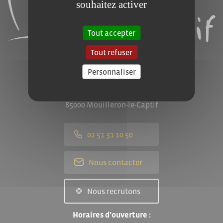
souhaitez activer
Tout accepter
Tout refuser
Personnaliser
Mairie de Mouilleron-le-Captif
8, rue de la Gillonnière
85000 Mouilleron-le-Captif
02 51 31 10 50
Nous contacter
Nous recrutons
Horaires d’ouverture :