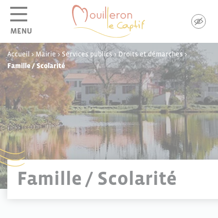
Panneau de gestion des cookies
MENU
Accueil
>
Mairie
>
Services publics
>
Droits et démarches
>
Famille / Scolarité
Famille / Scolarité