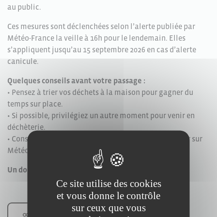
au public.
Ces mesures sont déclenchées selon l’alerte publiée par
Météo-France la veille à 16h pour le lendemain. Elles
s’appliquent jusqu’au 15 septembre 2026 en cas d’alerte
canicule.
Quelques conseils avant votre passage :
• Pensez à trier vos déchets à la maison pour gagner du
temps sur place.
• Si possible, privilégiez un autre moment pour venir en
déchèterie.
• Consultez la vigilance météo avant de vous déplacer sur
Météo-France
Un doute, une question ? Contactez le 02 51 05 59 91.
Ce site utilise des cookies
et vous donne le contrôle
sur ceux que vous
Partager