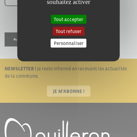
souhaitez activer
Tout accepter
Tout refuser
Retour à toutes nos actualités
Personnaliser
NEWSLETTER !
Je reste informé en recevant les actualités
de la commune.
JE M'ABONNE !