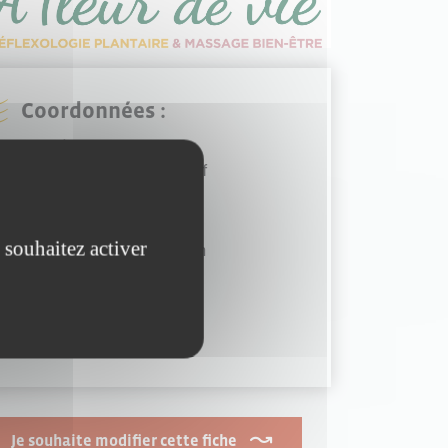
Coordonnées :
41 allée des treilles
85000 Mouilleron-le-Captif
06 46 20 30 17
 souhaitez activer
afleurdevie85@gmail.com
https://afleurdevie.fr
Je souhaite modifier cette fiche