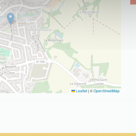
Leaflet
|
©
OpenStreetMap