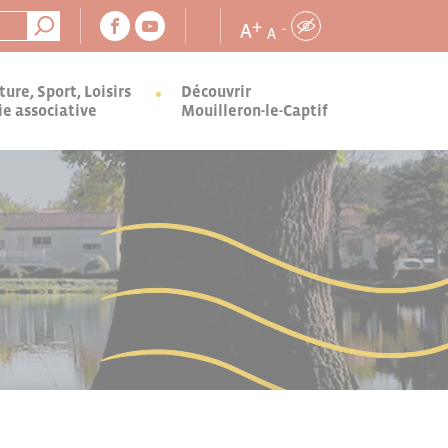
+
A
-
A
ture, Sport, Loisirs
Découvrir
ie associative
Mouilleron-le-Captif