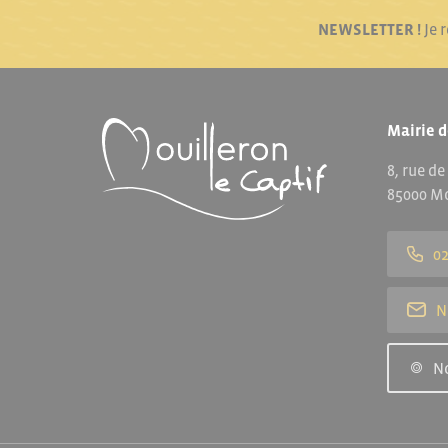
NEWSLETTER !
Je 
Mairie d
8, rue de
85000 Mo
02
N
N