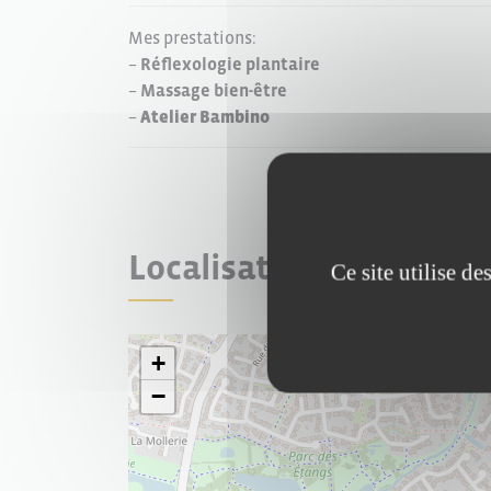
Mes prestations:
–
Réflexologie plantaire
–
Massage bien-être
–
Atelier Bambino
Localisation
Ce site utilise d
+
−