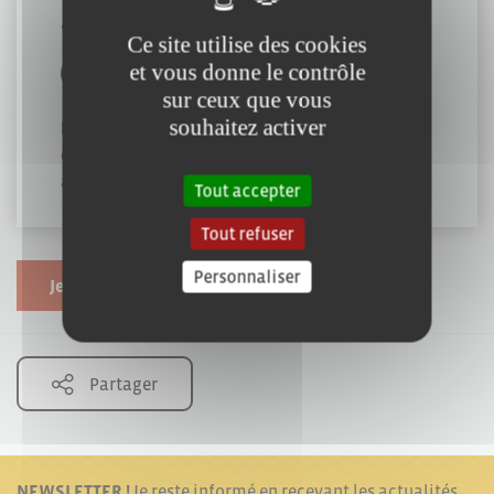
adecco.EF7@adecco.fr
Ce site utilise des cookies
et vous donne le contrôle
sur ceux que vous
souhaitez activer
https://www.adecco.fr/agences-
emploi/agence-emploi-mouilleron-le-captif-
adfr_ef7/
Tout accepter
Tout refuser
Personnaliser
Je souhaite modifier cette fiche
Partager
NEWSLETTER !
Je reste informé en recevant les actualités