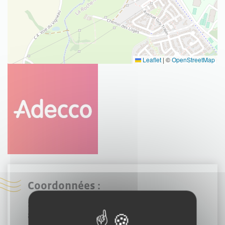
Leaflet
|
©
OpenStreetMap
Coordonnées :
117 RUE J-Y. COUSTEAU
85000 Mouilleron-le-Captif