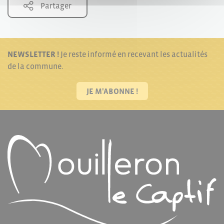
Partager
NEWSLETTER !
Je reste informé en recevant les actualités
de la commune.
JE M'ABONNE !