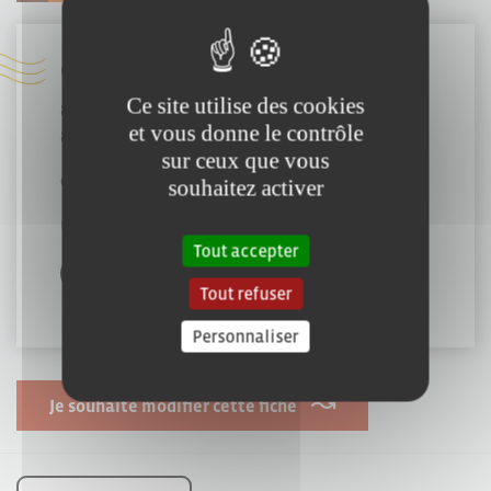
Coordonnées :
Ce site utilise des cookies
8 Rue de la Gillonnière
et vous donne le contrôle
85000 Mouilleron-le-Captif
sur ceux que vous
07 50 88 06 97
souhaitez activer
ultrazional@hotmail.fr
Tout accepter
Tout refuser
Personnaliser
Je souhaite modifier cette fiche