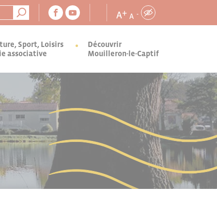
+
A
-
A
ture, Sport, Loisirs
Découvrir
ie associative
Mouilleron-le-Captif