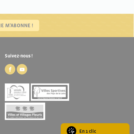
JE M'ABONNE !
Suivez-nous !
En 1 clic