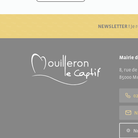
NEWSLETTER !
Je 
Mairie d
8, rue de
85000 Mo
02
N
N