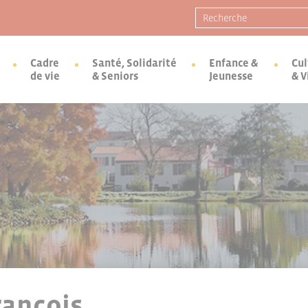
Recherche pour :
Cadre
Santé, Solidarité
Enfance &
Cul
de vie
& Seniors
Jeunesse
& V
rançois