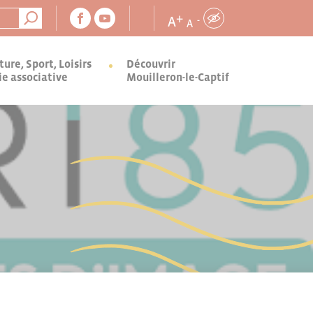
+
A
-
A
ture, Sport, Loisirs
Découvrir
ie associative
Mouilleron-le-Captif