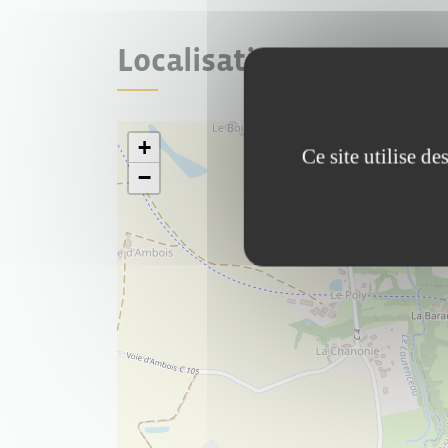
Localisation
+
Ce site utilise d
−