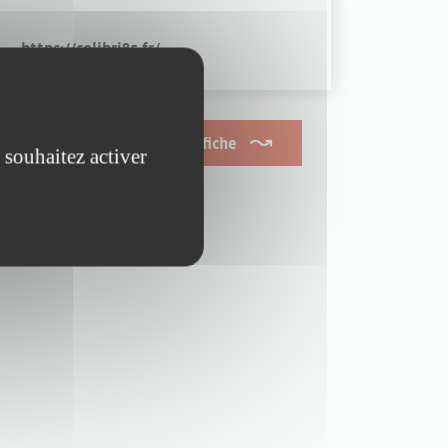
https://colibri85.fr/
Je souhaite modifier cette fiche
 souhaitez activer