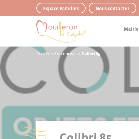
Panneau de gestion des cookies
Espace Familles
Nous contacter
Mairie
Accueil
>
Entreprises
>
Colibri 85
Colibri 85