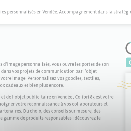
oodies personnalisés en Vendée. Accompagnement dans la stratégi
s d’image personnalisés, vous ouvre les portes de son
dans vos projets de communication par l’objet
 votre image. Personnalisez vos goodies, textiles,
box cadeaux et bien plus encore.
t de l’objet publicitaire en Vendée , Colibri 85 est votre
témoigner votre reconnaissance à vos collaborateurs et
artenaires. Du choix, des conseils sur mesure, des
rge gamme de produits responsables : découvrez le