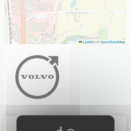
Leaflet
|
©
OpenStreetMap
Coordonnées :