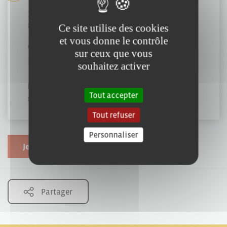
77 Rue de la Croisée
85000 Mouilleron-le-Captif
Ce site utilise des cookies
et vous donne le contrôle
02 51 37 50 50
sur ceux que vous
souhaitez activer
https://volvocars-concessions.com/la-roche-
Tout accepter
sur-yon
Tout refuser
Personnaliser
Je souhaite modifier cette fiche
Partager