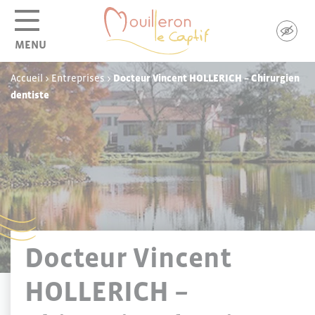
Panneau de gestion des cookies
MENU
Accueil
>
Entreprises
>
Docteur Vincent HOLLERICH – Chirurgien
dentiste
Docteur Vincent
HOLLERICH –