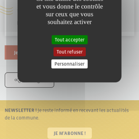
et vous donne le contrôle
ffruchet@dynamips.com
sur ceux que vous
souhaitez activer
https://www.dynamips.com/
Tout accepter
Tout refuser
Je souhaite modifier cette fiche
Personnaliser
Partager
NEWSLETTER !
Je reste informé en recevant les actualités
de la commune.
JE M'ABONNE !