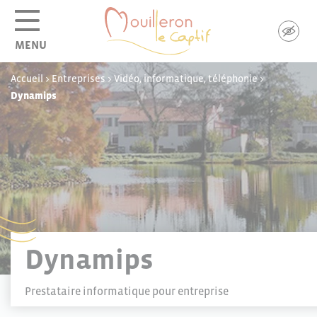
Panneau de gestion des cookies
MENU
Accueil
>
Entreprises
>
Vidéo, informatique, téléphonie
>
Dynamips
Dynamips
Prestataire informatique pour entreprise