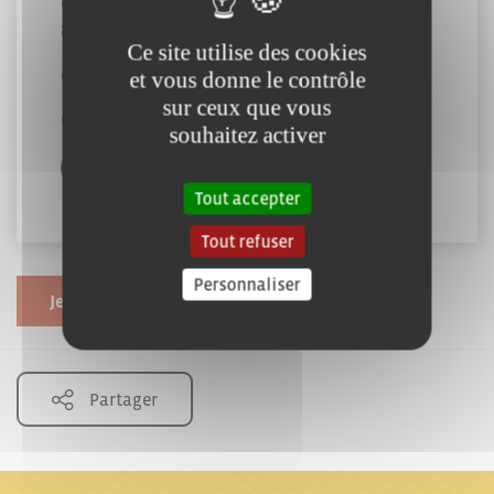
90 Rue Principale
85000 Mouilleron-le-Captif
Ce site utilise des cookies
02 51 38 08 03
et vous donne le contrôle
sur ceux que vous
contact@garage-arnaud.fr
souhaitez activer
Tout accepter
Tout refuser
Personnaliser
Je souhaite modifier cette fiche
Partager