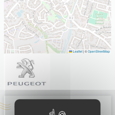
Leaflet
|
©
OpenStreetMap
Coordonnées :