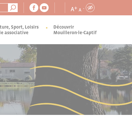
+
A
-
A
ture, Sport, Loisirs
Découvrir
ie associative
Mouilleron-le-Captif