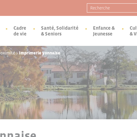
Recherche pour :
Cadre
Santé, Solidarité
Enfance &
Cul
de vie
& Seniors
Jeunesse
& V
roximité
>
Imprimerie yonnaise
onnaise