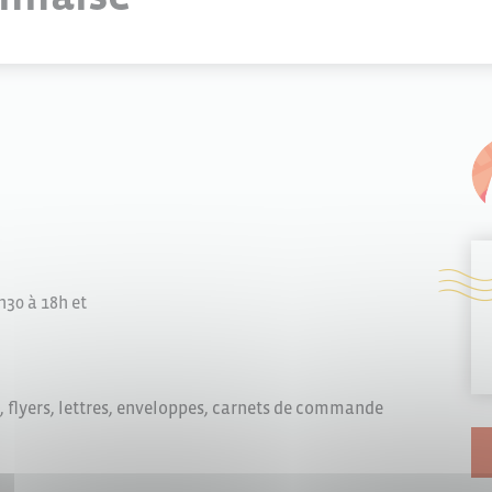
h30 à 18h et
, flyers, lettres, enveloppes, carnets de commande