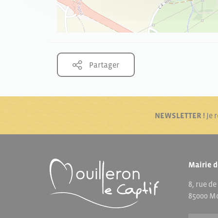
Partager
NEWSLETTER !
Je 
Mairie d
8, rue de
85000 Mo