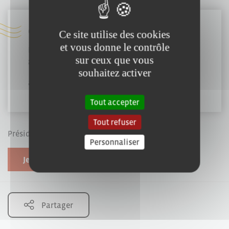
Coordonnées :
Ce site utilise des cookies
et vous donne le contrôle
Route de la Genetouze
sur ceux que vous
85000 Mouilleron-le-Captif
souhaitez activer
associationlesarrosoirs@gmail.com
Tout accepter
Tout refuser
Président : Stéphane SEGRETAIN
Personnaliser
Je souhaite modifier cette fiche
Partager