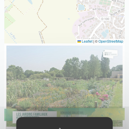
Leaflet
|
©
OpenStreetMap