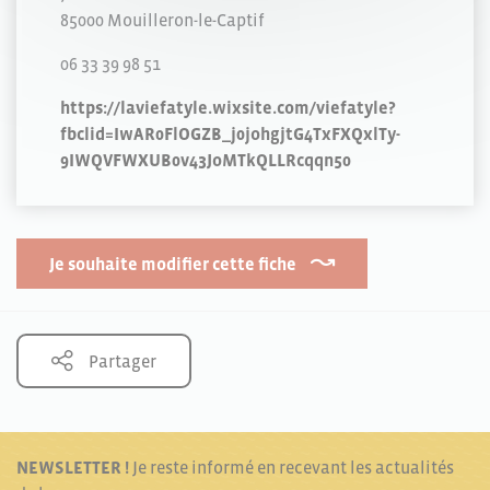
85000 Mouilleron-le-Captif
06 33 39 98 51
https://laviefatyle.wixsite.com/viefatyle?
fbclid=IwAR0FlOGZB_j0johgjtG4TxFXQxlTy-
9IWQVFWXUB0v43JoMTkQLLRcqqn50
Je souhaite modifier cette fiche
Partager
NEWSLETTER !
Je reste informé en recevant les actualités