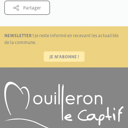
Partager
NEWSLETTER !
Je reste informé en recevant les actualités
de la commune.
JE M'ABONNE !