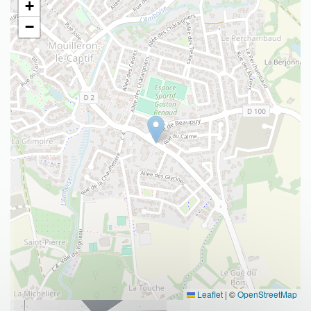
+
−
Leaflet
|
©
OpenStreetMap