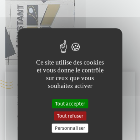
Ce site utilise des cookies
et vous donne le contrôle
sur ceux que vous
Coordonnées :
souhaitez activer
23 rue de la Roche-sur-Yon
85000 Mouilleron-le-Captif
Tout accepter
Tout refuser
02 51 38 01 91
Personnaliser
katiameriau123@gmail.com