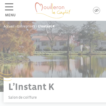
Panneau de gestion des cookies
MENU
Accueil
>
Entreprises
>
L’Instant K
L’Instant K
Salon de coiffure