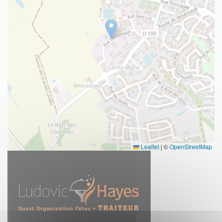
Leaflet
|
©
OpenStreetMap