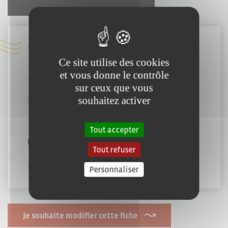
Coordonnées :
Ce site utilise des cookies
13 Rue Saint Joseph
et vous donne le contrôle
85000 Mouilleron-le-Captif
sur ceux que vous
02 51 31 19 89
souhaitez activer
contact@traiteurvendee.fr
Tout accepter
Tout refuser
http://www.traiteurvendee.com/
Personnaliser
Je souhaite modifier cette fiche