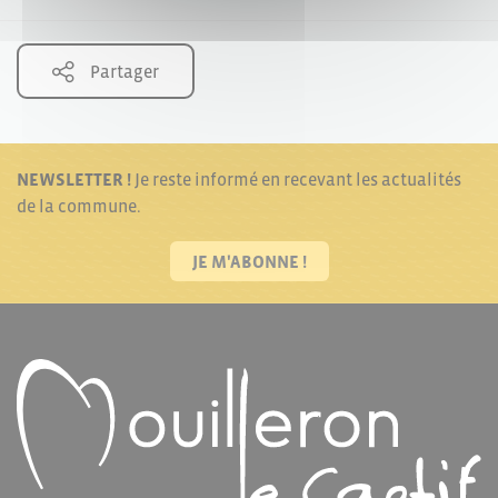
Partager
NEWSLETTER !
Je reste informé en recevant les actualités
de la commune.
JE M'ABONNE !