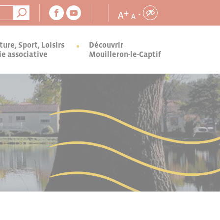
+
A
-
A
ture, Sport, Loisirs
Découvrir
ie associative
Mouilleron-le-Captif