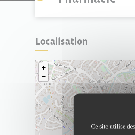
Localisation
+
−
Ce site utilise d