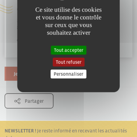
Coordonnées :
Ce site utilise des cookies
et vous donne le contrôle
208, rue du Clair Bocage
sur ceux que vous
85000 Mouilleron-le-Captif
souhaitez activer
02 51 94 07 28
Tout accepter
Tout refuser
Je souhaite modifier cette fiche
Personnaliser
Partager
NEWSLETTER !
Je reste informé en recevant les actualités