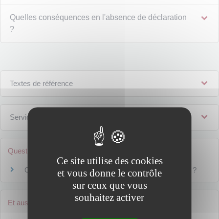
Quelles conséquences en l'absence de déclaration
?
Textes de référence
Services en ligne et formulaires
Questions ? Réponses !
Ce site utilise des cookies
Où est-il interdit d'apposer des publicités extérieures ?
et vous donne le contrôle
sur ceux que vous
souhaitez activer
Et aussi