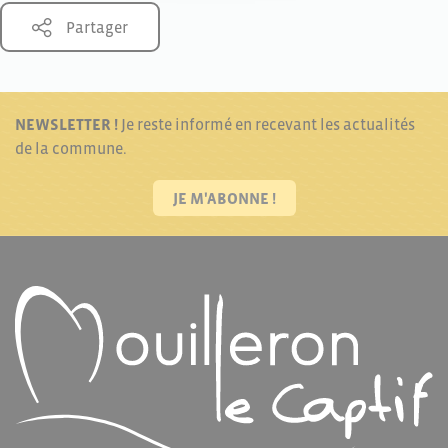
Partager
NEWSLETTER !
Je reste informé en recevant les actualités
de la commune.
JE M'ABONNE !