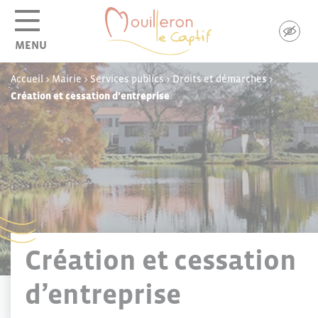
Panneau de gestion des cookies
MENU
Accueil
>
Mairie
>
Services publics
>
Droits et démarches
>
Création et cessation d’entreprise
Création et cessation
d’entreprise