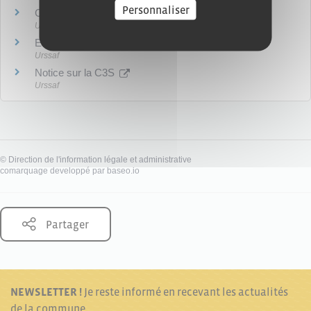
Personnaliser
C3S Site de référence
Urssaf
Espaces dédiés C3S-URSSAF.fr
Urssaf
Notice sur la C3S
Urssaf
©
Direction de l'information légale et administrative
comarquage developpé par
baseo.io
Partager
NEWSLETTER !
Je reste informé en recevant les actualités
de la commune.