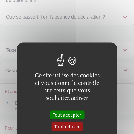
de paiement ?
Que se passe-t-il en l'absence de déclaration ?
Textes de référence
Services en ligne et formulaires
Ce site utilise des cookies
et vous donne le contrôle
sur ceux que vous
Et aussi
souhaitez activer
Déclaration et paiement de la TVA
Fiscalité
Tout accepter
Tout refuser
Pour en savoir plus