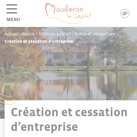
Panneau de gestion des cookies
MENU
Accueil
>
Mairie
>
Services publics
>
Droits et démarches
>
Création et cessation d’entreprise
Création et cessation
d’entreprise