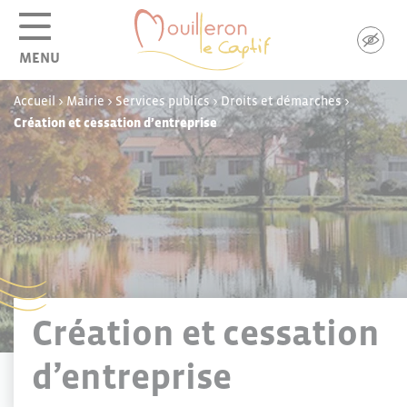
Panneau de gestion des cookies
MENU
Accueil
>
Mairie
>
Services publics
>
Droits et démarches
>
Création et cessation d’entreprise
Création et cessation
d’entreprise