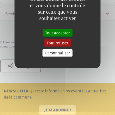
et vous donne le contrôle
sur ceux que vous
Services en ligne et formulaires
souhaitez activer
Tout accepter
Tout refuser
©
Direction de l'information légale et administrative
comarquage developpé par
baseo.io
Personnaliser
Partager
NEWSLETTER !
Je reste informé en recevant les actualités
de la commune.
JE M'ABONNE !