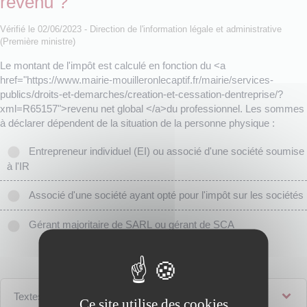
revenu ?
Vérifié le 02/06/2023 - Direction de l'information légale et administrative
(Première ministre)
Le montant de l'impôt est calculé en fonction du <a
href="https://www.mairie-mouilleronlecaptif.fr/mairie/services-
publics/droits-et-demarches/creation-et-cessation-dentreprise/?
xml=R65157">revenu net global </a>du professionnel. Les sommes
à déclarer dépendent de la situation de la personne physique :
Entrepreneur individuel (EI) ou associé d'une société soumise
à l'IR
Associé d'une société ayant opté pour l'impôt sur les sociétés
Gérant majoritaire de SARL ou gérant de SCA
Textes de référence
Ce site utilise des cookies