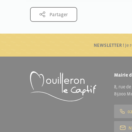
Partager
NEWSLETTER !
Je 
Mairie d
8, rue de
85000 Mo
02
N