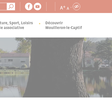
+
A
-
A
ture, Sport, Loisirs
Découvrir
ie associative
Mouilleron-le-Captif