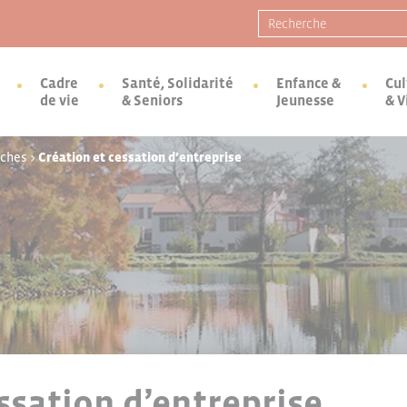
Recherche pour :
Cadre
Santé, Solidarité
Enfance &
Cul
de vie
& Seniors
Jeunesse
& V
rches
>
Création et cessation d’entreprise
ssation d’entreprise