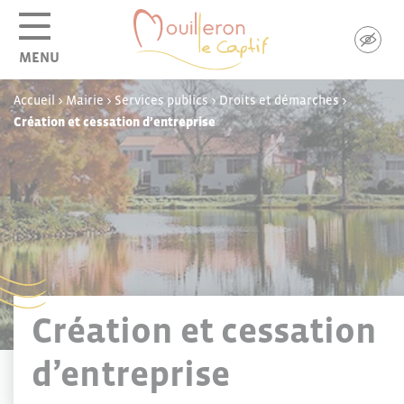
Panneau de gestion des cookies
MENU
Accueil
>
Mairie
>
Services publics
>
Droits et démarches
>
Création et cessation d’entreprise
Création et cessation
d’entreprise