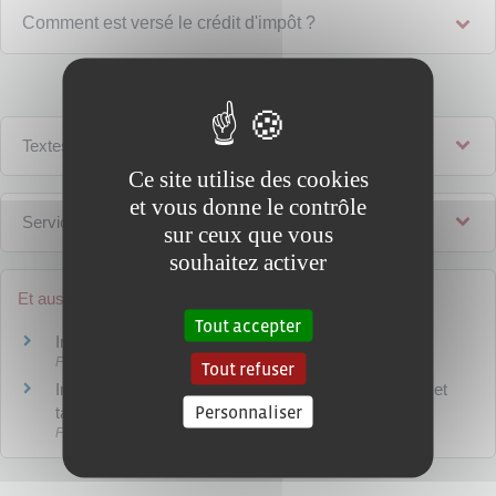
Comment est versé le crédit d'impôt ?
Textes de référence
Ce site utilise des cookies
et vous donne le contrôle
Services en ligne et formulaires
sur ceux que vous
souhaitez activer
Et aussi
Tout accepter
Impôt sur le revenu
Fiscalité
Tout refuser
Impôt sur les sociétés (IS) : entreprises concernées et
Personnaliser
taux d'imposition
Fiscalité