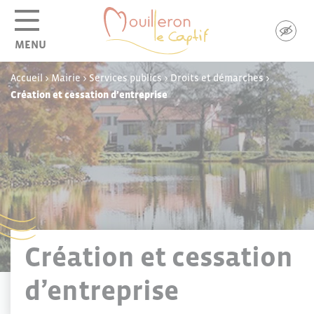
Panneau de gestion des cookies
MENU
Accueil
>
Mairie
>
Services publics
>
Droits et démarches
>
Création et cessation d’entreprise
Création et cessation
d’entreprise