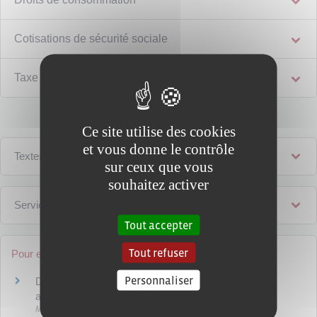
Cotisations de sécurité sociale
Taxe sur la valeur ajoutée (TVA)
Ce site utilise des cookies
et vous donne le contrôle
Textes de référence
sur ceux que vous
souhaitez activer
Services en ligne et formulaires
Tout accepter
Tout refuser
Pour en savoir plus
Personnaliser
Droits des alcools, boissons alcooliques et non
alcooliques
Ministère chargé des finances