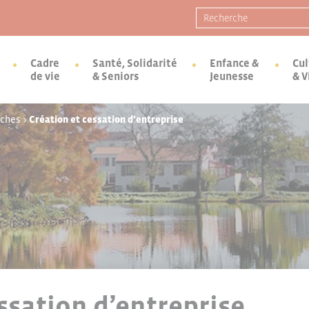
Recherche pour :
Cadre
Santé, Solidarité
Enfance &
Cul
de vie
& Seniors
Jeunesse
& V
rches
>
Création et cessation d’entreprise
ssation d’entreprise