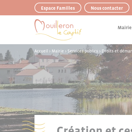
Panneau de gestion des cookies
Espace Familles
Nous contacter
Mairie
Accueil
>
Mairie
>
Services publics
>
Droits et déma
Création et ce