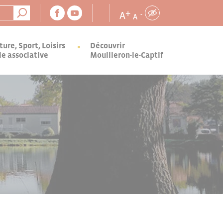
+
A
-
A
ture, Sport, Loisirs
Découvrir
ie associative
Mouilleron-le-Captif