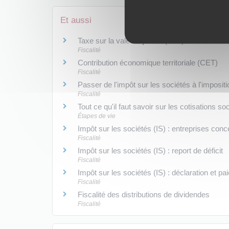
Et aussi
Taxe sur la valeur ajoutée (TVA)
Fiscalité
Contribution économique territoriale (CET)
Fiscalité
Passer de l'impôt sur les sociétés à l'imposit
Fiscalité
Tout ce qu'il faut savoir sur les cotisations s
Étapes de vie
Impôt sur les sociétés (IS) : entreprises conc
Fiscalité
Impôt sur les sociétés (IS) : report de déficit
Fiscalité
Impôt sur les sociétés (IS) : déclaration et p
Fiscalité
Fiscalité des distributions de dividendes
Fiscalité