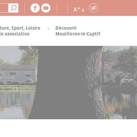
+
A
-
A
ture, Sport, Loisirs
Découvrir
ie associative
Mouilleron-le-Captif