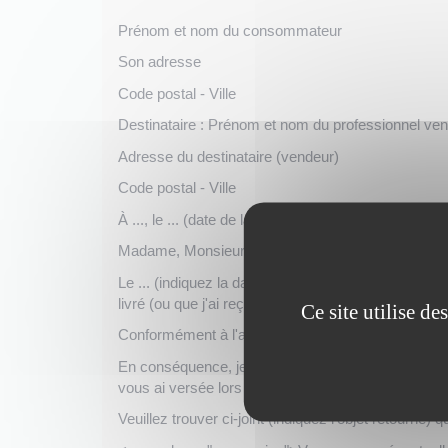
Prénom et nom du consommateur
Son adresse
Code postal - Ville
Destinataire : Prénom et nom du professionnel ve
Adresse du destinataire (vendeur)
Code postal - Ville
À ..., le ... (date de la lettre)
Madame, Monsieur,
Le ... (indiquez la date figurant sur le bon de comm
livré (ou que j'ai reçu) le ... (date).
Ce site utilise d
Conformément à l'article L. 221-18 du code de la c
En conséquence, je vous prie de bien vouloir me res
vous ai versée lors de ma commande, ceci conform
Veuillez trouver ci-joint (indiquez l'objet retourné) 