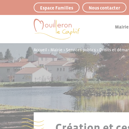
Panneau de gestion des cookies
Espace Familles
Nous contacter
Mairie
Accueil
>
Mairie
>
Services publics
>
Droits et déma
Création et ce