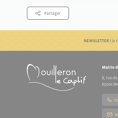
Partager
NEWSLETTER !
Je 
Mairie d
8, rue de
85000 Mo
02
N