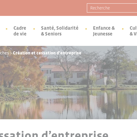
Recherche pour :
Cadre
Santé, Solidarité
Enfance &
Cul
de vie
& Seniors
Jeunesse
& V
rches
>
Création et cessation d’entreprise
ssation d’entreprise