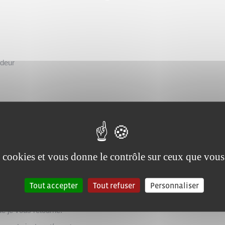
ndeur
ande), j'ai commandé ... (désignation de l'objet : par exemple la colle
es cookies et vous donne le contrôle sur ceux que vous
onsommation, j'exerce mon droit de rétractation.
tituer au plus vite et au plus tard dans les 14 jours suivant la récept
Tout accepter
Tout refuser
Personnaliser
ément aux dispositions de l'article L. 221-24 du code de la consom
que je vous retourne.