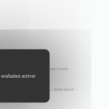
ction de DVD, le fauteuil...) que vous m'avez
 souhaitez activer
ion de la présente, la somme de ... euros que je
mation.