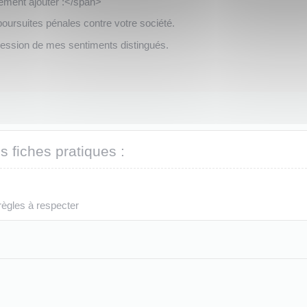
ement ajouter :</span>
poursuites pénales contre votre société.
ression de mes sentiments distingués.
s fiches pratiques :
ègles à respecter