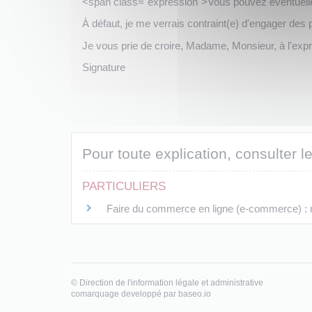
<span class="expression">Vous pouvez éventuell
À défaut, je me verrais contraint(e) d'engager des 
Je vous prie de croire, Madame, Monsieur, à l'exp
Signature
Pour toute explication, consulter le
PARTICULIERS
Faire du commerce en ligne (e-commerce) : r
©
Direction de l'information légale et administrative
comarquage developpé par
baseo.io