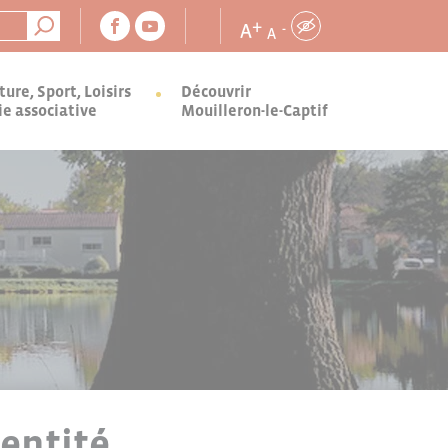
+
A
-
A
ture, Sport, Loisirs
Découvrir
ie associative
Mouilleron-le-Captif
entité