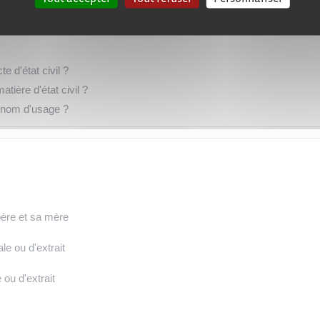
 d'état civil ?
tière d'état civil ?
e nom d'usage ?
père et sa mère
e ou d'extrait
ou d'extrait