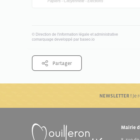
Papiers - Citoyenneté - Élections
©
Direction de l'information légale et administrative
comarquage developpé par
baseo.io
Partager
NEWSLETTER !
Je 
Mairie d
8, rue de