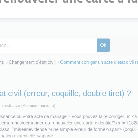
ons
Changement d'état civil
Comment corriger un acte d'état civil (er
>
>
civil (erreur, coquille, double tiret) ?
dministrative (Première ministre)
ssance ou votre acte de mariage ? Vous pouvez faire corriger un <a 
-et-demarches/demander-ou-renouveler-une-carte-didentite/?xml=R1828"
n class="miseenevidence">une simple erreur de forme</span> (coquille,
mation essentielle.</span>