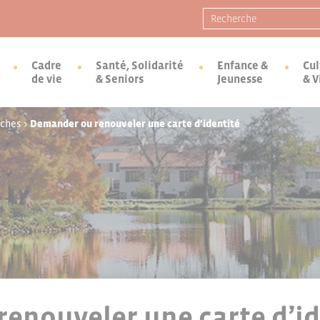
Recherche pour :
Cadre
Santé, Solidarité
Enfance &
Cul
de vie
& Seniors
Jeunesse
& V
rches
>
Demander ou renouveler une carte d’identité
enouveler une carte d’id