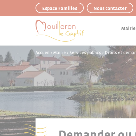
Panneau de gestion des cookies
Espace Familles
Nous contacter
Mairie
Accueil
>
Mairie
>
Services publics
>
Droits et déma
Demander ou r