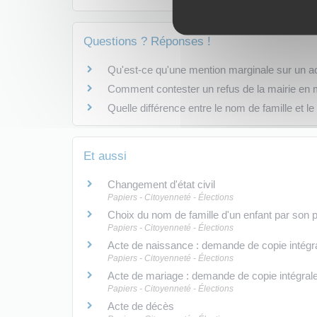
Questions ? Réponses !
Qu'est-ce qu'une mention marginale sur un acte
Comment contester un refus de la mairie en ma
Quelle différence entre le nom de famille et l
Et aussi
Changement d'état civil
Papiers - Citoyenneté - Élections
Choix du nom de famille d'un enfant par son 
Papiers - Citoyenneté - Élections
Acte de naissance : demande de copie intégral
Papiers - Citoyenneté - Élections
Acte de mariage : demande de copie intégrale 
Papiers - Citoyenneté - Élections
Acte de décès