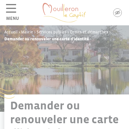
Panneau de gestion des cookies
MENU
Accueil
>
Mairie
>
Services publics
>
Droits et démarches
>
Demander ou renouveler une carte d’identité
Demander ou
renouveler une carte