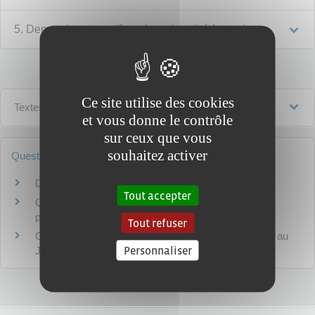
5. Demander un certificat de nationalité française
Ce site utilise des cookies
Textes de référence
et vous donne le contrôle
sur ceux que vous
souhaitez activer
Questions ? Réponses !
Dans quels cas un enfant est-il Français ?
Tout accepter
Quels recours si le dossier de carte d'identité ou
passeport est refusé ?
Tout refuser
Comment trouver son décret de naturalisation publié au
Personnaliser
Journal officiel ?