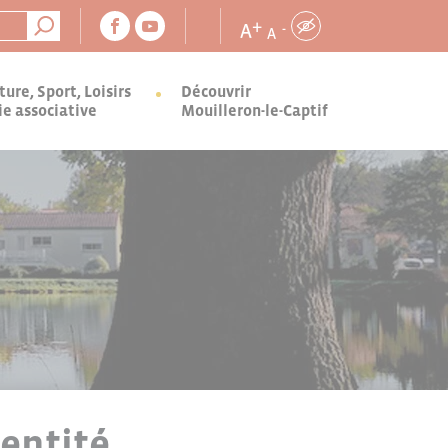
+
A
-
A
ture, Sport, Loisirs
Découvrir
ie associative
Mouilleron-le-Captif
entité