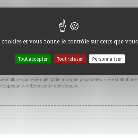
tervenant pour vous aider dans les actes quotidiens pour élever votre 
es cookies et vous donne le contrôle sur ceux que vous
Tout accepter
Tout refuser
Personnaliser
uériculture (par exemple, table à langer, poussette). Elle est attribu
6<Exposant>e</Exposant> anniversaire.