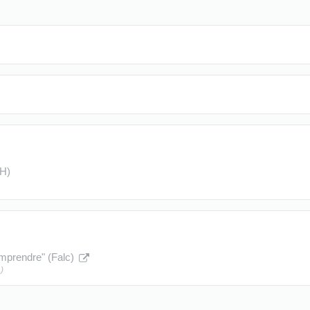
CH)
comprendre" (Falc)
)