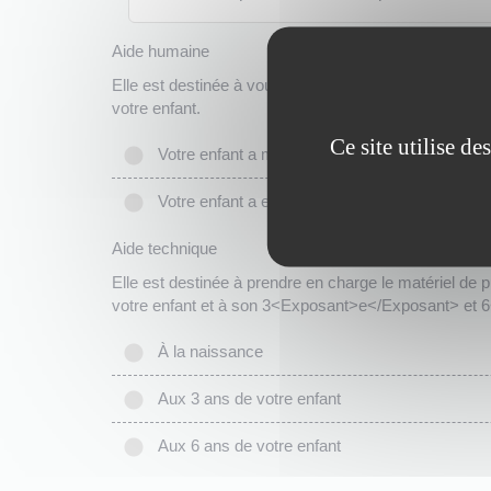
Aide humaine
Elle est destinée à vous permettre de rémunérer un in
votre enfant.
Ce site utilise d
Votre enfant a moins de 3 ans
Votre enfant a entre 3 ans et 7 ans
Aide technique
Elle est destinée à prendre en charge le matériel de p
votre enfant et à son 3<Exposant>e</Exposant> et 
À la naissance
Aux 3 ans de votre enfant
Aux 6 ans de votre enfant