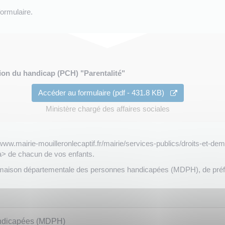
ormulaire.
on du handicap (PCH) "Parentalité"
Accéder au formulaire (pdf - 431.8 KB)
Ministère chargé des affaires sociales
/www.mairie-mouilleronlecaptif.fr/mairie/services-publics/droits-et-
a> de chacun de vos enfants.
 maison départementale des personnes handicapées (MDPH), de préf
andicapées (MDPH)