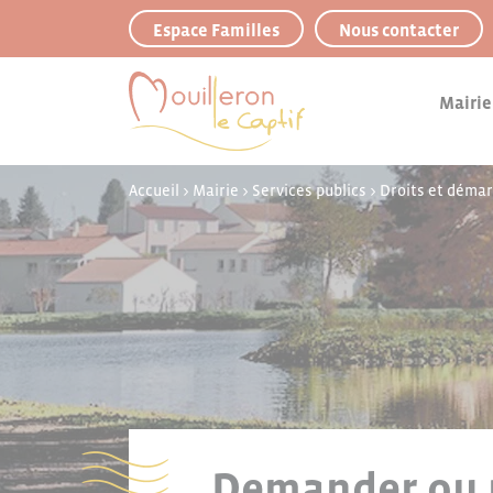
Panneau de gestion des cookies
Espace Familles
Nous contacter
Mairie
Accueil
>
Mairie
>
Services publics
>
Droits et déma
Demander ou r