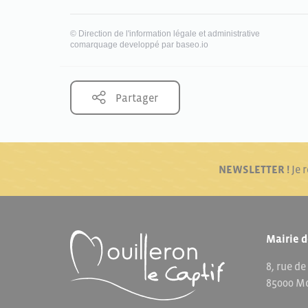
©
Direction de l'information légale et administrative
comarquage developpé par
baseo.io
Partager
NEWSLETTER !
Je 
Mairie d
8, rue de
85000 Mo