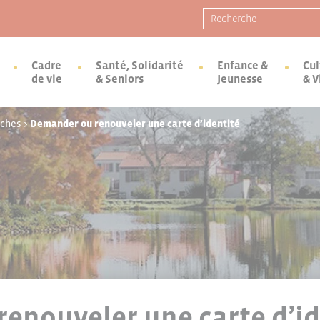
Recherche pour :
Cadre
Santé, Solidarité
Enfance &
Cul
de vie
& Seniors
Jeunesse
& V
rches
>
Demander ou renouveler une carte d’identité
enouveler une carte d’id