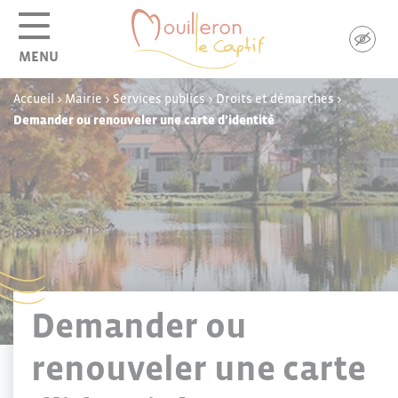
Panneau de gestion des cookies
MENU
Accueil
>
Mairie
>
Services publics
>
Droits et démarches
>
Demander ou renouveler une carte d’identité
Demander ou
renouveler une carte