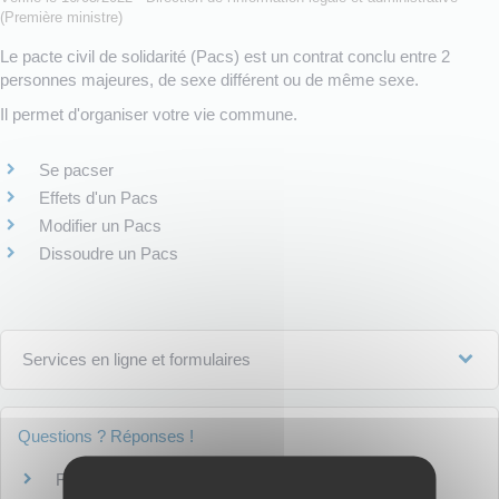
(Première ministre)
Le pacte civil de solidarité (Pacs) est un contrat conclu entre 2
personnes majeures, de sexe différent ou de même sexe.
Il permet d'organiser votre vie commune.
Se pacser
Effets d'un Pacs
Modifier un Pacs
Dissoudre un Pacs
Services en ligne et formulaires
Questions ? Réponses !
Faut-il présenter un certificat de non-Pacs pour se