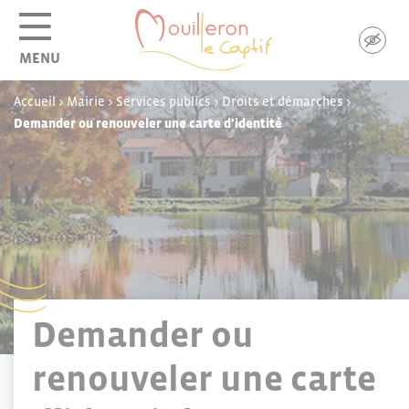
Panneau de gestion des cookies
MENU
Accueil
>
Mairie
>
Services publics
>
Droits et démarches
>
Demander ou renouveler une carte d’identité
Demander ou
renouveler une carte