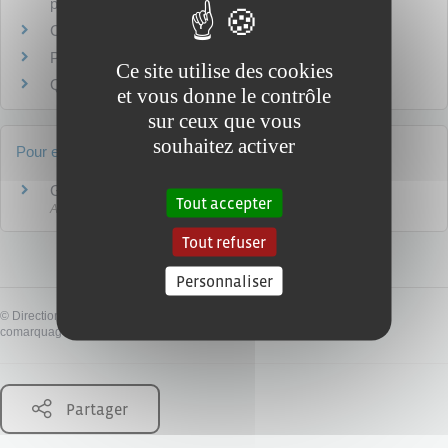
pacser ?
Comment obtenir une attestation de Pacs ?
Peut-on se pacser avec un membre de sa famille ?
Ce site utilise des cookies
Quel est le coût d'un Pacs ?
et vous donne le contrôle
sur ceux que vous
souhaitez activer
Pour en savoir plus
Guide de la location en cas de Pacs
Tout accepter
Agence nationale pour l'information sur le logement (Anil)
Tout refuser
Personnaliser
©
Direction de l'information légale et administrative
comarquage developpé par
baseo.io
Partager