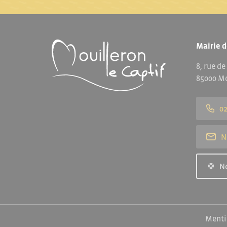
Mairie d
8, rue de
85000 Mo
02
N
N
Menti