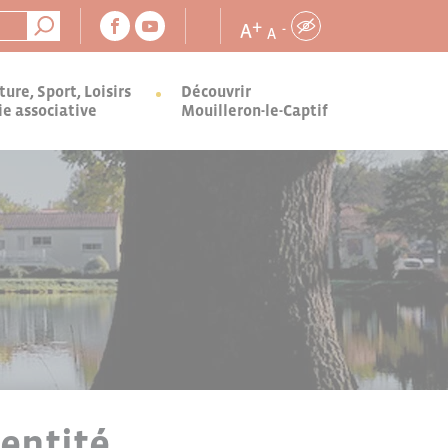
+
A
-
A
ture, Sport, Loisirs
Découvrir
ie associative
Mouilleron-le-Captif
entité