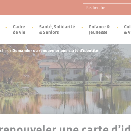
Recherche pour :
Cadre
Santé, Solidarité
Enfance &
Cul
de vie
& Seniors
Jeunesse
& V
rches
>
Demander ou renouveler une carte d’identité
enouveler une carte d’id