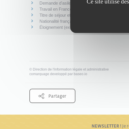
Ce site utilise d
Demande d'asile (réfugié, protection subsidiaire,
Travail en France
Titre de séjour et document de circulation
Nationalité française
Éloignement (expulsion, OQTF...)
©
Direction de l'information légale et administrative
comarquage developpé par
baseo.io
Partager
NEWSLETTER !
Je 