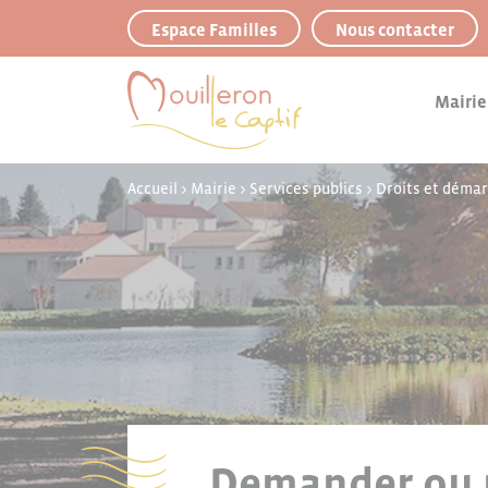
Panneau de gestion des cookies
Espace Familles
Nous contacter
Mairie
Accueil
>
Mairie
>
Services publics
>
Droits et déma
Demander ou r