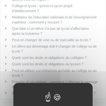
Collège et lycée : qu'est-ce qu'un projet
d'établissement ?
Médiateur de l'éducation nationale et de l'enseignement
supérieur : comment y recourir ?
Que faire si un élève n'a pas de lycée d'affectation
après la troisième ?
Peut-on changer de voie ou de spécialité au lycée ?
Un élève qui déménage doit-il changer de collège ou de
lycée ?
Quels sont les droits et obligations du collégien ?
Quels sont les droits et obligations du lycéen ?
Peut-on utiliser son téléphone portable au collège ou au
lycée ?
Primaire et secondaire : comment s'effectue le passage
du privé au public ?
À quoi sert le pass Culture et comment en bénéficier ?