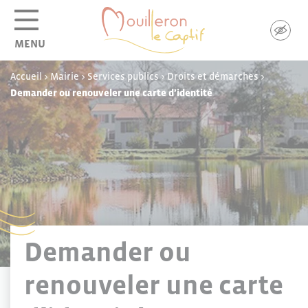
Panneau de gestion des cookies
MENU
Accueil
>
Mairie
>
Services publics
>
Droits et démarches
>
Demander ou renouveler une carte d’identité
Demander ou
renouveler une carte