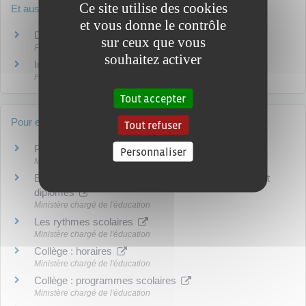
Ce site utilise des cookies
Et aussi
et vous donne le contrôle
Diplômes
sur ceux que vous
Famille - Scolarité
souhaitez activer
Inscription dans l'enseignement supérieur
Famille - Scolarité
Tout accepter
Pour en savoir plus
Tout refuser
Présentation des classes en lycée général
Personnaliser
Ministère chargé de l'éducation
Entrée au lycée : les différentes voies de formation et
diplômes
Ministère chargé de l'éducation
Les rythmes scolaires
Ministère chargé de l'éducation
Collège : horaires
Ministère chargé de l'éducation
Collège : programmes scolaires
Ministère chargé de l'éducation