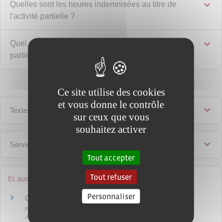
Quelles sont les heures indemnisées au titre de
l'activité partielle ?
Quel salaire touche le salarié placé en activité
partielle ?
Ce site utilise des cookies
et vous donne le contrôle
Textes de référence
sur ceux que vous
souhaitez activer
Services en ligne et formulaires
Tout accepter
Tout refuser
Et aussi
Personnaliser
CSG et CRDS sur les revenus d'activité et de
remplacement
Argent - Impôts - Consommation