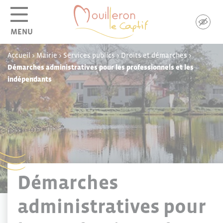
Panneau de gestion des cookies
MENU
Accueil
>
Mairie
>
Services publics
>
Droits et démarches
>
Démarches administratives pour les professionnels et les
indépendants
Démarches
administratives pour