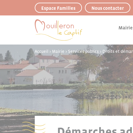
Panneau de gestion des cookies
Espace Familles
Nous contacter
Mairie
Accueil
>
Mairie
>
Services publics
>
Droits et déma
Démarches adm