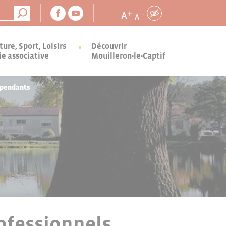
+
A
-
A
ture, Sport, Loisirs
Découvrir
ie associative
Mouilleron-le-Captif
épendants
ofessionnels