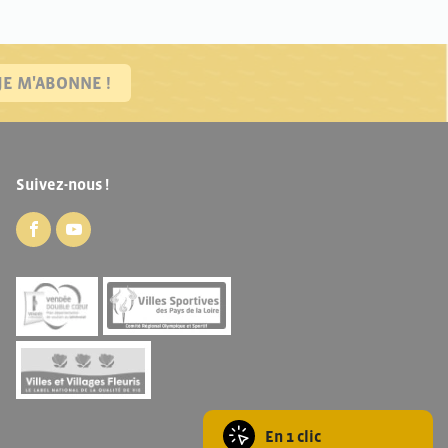
JE M'ABONNE !
Suivez-nous !
En 1 clic