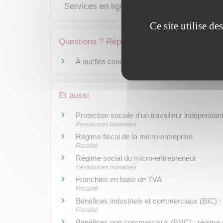
Services en ligne et formulaires
Ce site utilise d
Questions ? Réponses !
À quelles conditions un salarié peut-il cumule
Et aussi
Protection sociale d'un travailleur indépendan
Ressources humaines
Régime fiscal de la micro-entreprise
Fiscalité
Régime social du micro-entrepreneur
Ressources humaines
Franchise en base de TVA
Fiscalité
Bénéfices industriels et commerciaux (BIC) : 
Fiscalité
Bénéfices non commerciaux (BNC) : régime ré