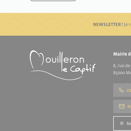
NEWSLETTER !
Je 
Mairie d
8, rue de
85000 Mo
02
N
N