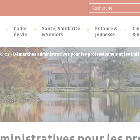
Recherche pour :
Cadre
Santé, Solidarité
Enfance &
Cul
de vie
& Seniors
Jeunesse
& V
rches
>
Démarches administratives pour les professionnels et les ind
inistratives pour les pr