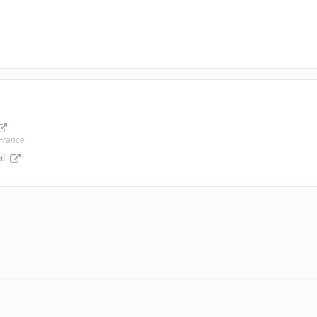
-France
al