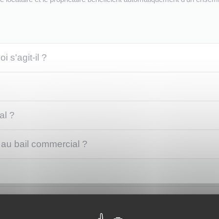
 s'agit-il ?
al ?
au bail commercial ?