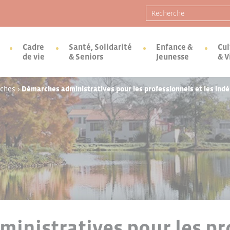
Recherche pour :
Cadre
Santé, Solidarité
Enfance &
Cul
de vie
& Seniors
Jeunesse
& V
rches
>
Démarches administratives pour les professionnels et les ind
inistratives pour les pr