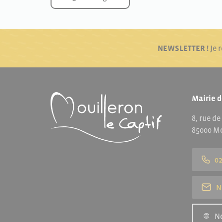
NEWSLETTER !
Je 
Mairie d
8, rue de
85000 Mo
02
N
N