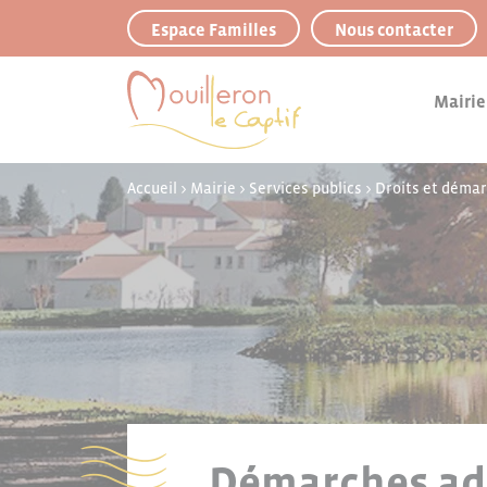
Panneau de gestion des cookies
Espace Familles
Nous contacter
Mairie
Accueil
>
Mairie
>
Services publics
>
Droits et déma
Démarches adm