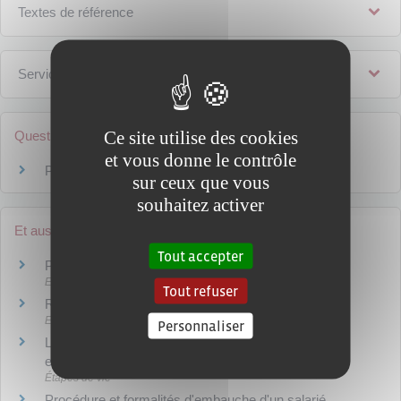
Textes de référence
Services en ligne et formulaires
Ce site utilise des cookies
Questions ? Réponses !
et vous donne le contrôle
Pour les salariés, montants de la garantie
sur ceux que vous
souhaitez activer
Et aussi
Tout accepter
Procédure de sauvegarde
Entreprises en difficulté
Tout refuser
Redressement judiciaire
Entreprises en difficulté
Personnaliser
Liquidation judiciaire : fermeture involontaire d'une
entreprise
Étapes de vie
Procédure et formalités d'embauche d'un salarié