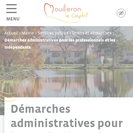
Panneau de gestion des cookies
MENU
Accueil
>
Mairie
>
Services publics
>
Droits et démarches
>
Démarches administratives pour les professionnels et les
indépendants
Démarches
administratives pour